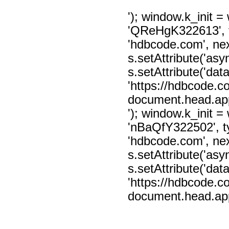
'); window.k_init = 
'QReHgK322613', ty
'hdbcode.com', nex
s.setAttribute('async
s.setAttribute('data
'https://hdbcode.
document.head.appe
'); window.k_init = 
'nBaQfY322502', typ
'hdbcode.com', nex
s.setAttribute('async
s.setAttribute('data
'https://hdbcode.
document.head.appe