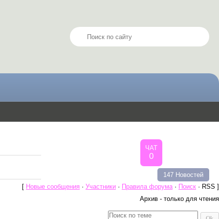
ЧАТ
0
147 Новостей
[
Новые сообщения
·
Участники
·
Правила форума
·
Поиск
· RSS ]
Архив - только для чтения