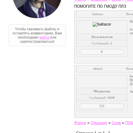
ПОМОГИТЕ ПО ГМОДУ ПЛЗ
baltazor
Воск
На
Чтобы скачивать файлы и
ес
оставлять комментарии, Вам
с
Пользователи
необходимо
войти
или
зарегистрироваться
Сообщений:
1
0
stblack
Воск
ba
Н
Дл
Модератор
З
Сообщений:
1610
725
Голосование
Форум
»
Общение
»
Слив
»
ПОМ