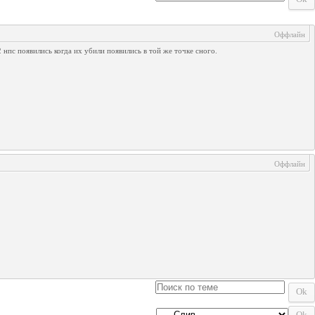
Оффлайн
2 нпс появились когда их убили появились в той же точке сного.
Оффлайн