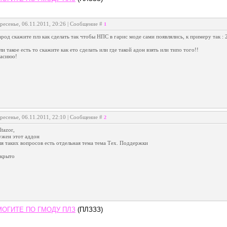
ресенье, 06.11.2011, 20:26 | Сообщение #
1
род скажите плз как сделать так чтобы НПС в гарис моде сами появлялись, к примеру так : 
ли такое есть то скажите как ето сделать или где такой адон взять или типо того!!
пасиюо!
ресенье, 06.11.2011, 22:10 | Сообщение #
2
ltazor,
ужен этот аддон
я таких вопросов есть отдельная тема тема Тех. Поддержки
акрыто
ОГИТЕ ПО ГМОДУ ПЛЗ
(ПЛЗЗЗ)