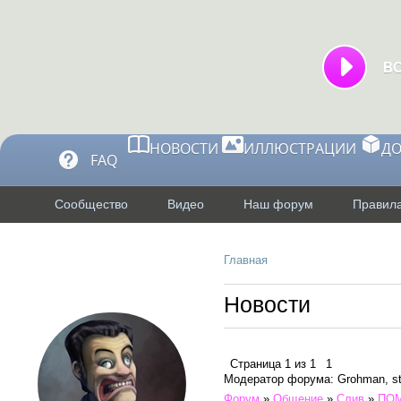
НОВОСТИ
ИЛЛЮСТРАЦИИ
Д
FAQ
Сообщество
Видео
Наш форум
Правила
Главная
Профиль
Новости
Страница
1
из
1
1
Модератор форума: Grohman, st
Форум
»
Общение
»
Слив
»
ПОМ