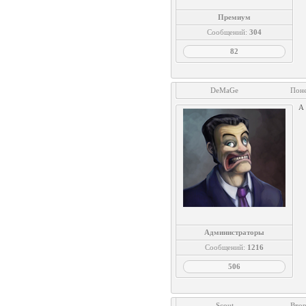
Премиум
Сообщений:
304
82
DeMaGe
Поне
А 
Администраторы
Сообщений:
1216
506
Scout
Втор