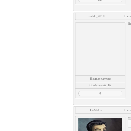
malek_2010
Пятн
По
Пользователи
Сообщений:
16
0
DeMaGe
Пятн
m