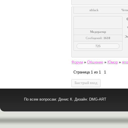
stblack
Четв
Модератор
Эт
Сообщений:
1610
725
Форум
»
Общение
»
Юмор
»
япо
Страница
1
из
1
1
По всем вопросам: Денис К. Дизайн: DMG-ART