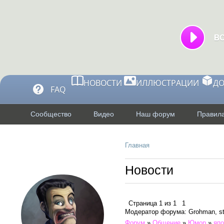
НОВОСТИ
ИЛЛЮСТРАЦИИ
Д
FAQ
Сообщество
Видео
Наш форум
Правила
Главная
Профиль
Новости
Страница
1
из
1
1
Модератор форума: Grohman, st
Форум
»
Общение
»
Юмор
»
япо