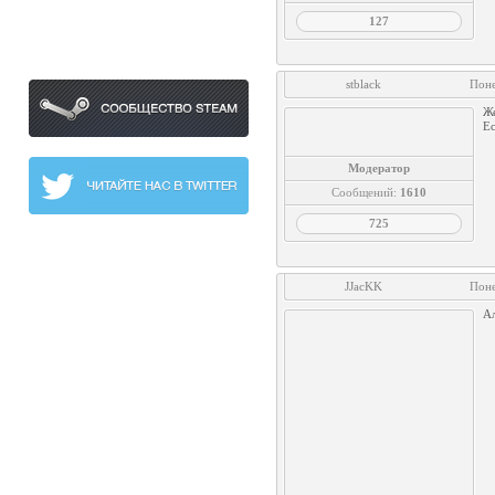
Наши сообщества
127
stblack
Поне
Же
Ес
Модератор
Сообщений:
1610
725
JJacKK
Поне
А