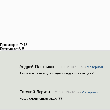
'nBaQfY322502', typ
'hdbcode.com', nex
s.setAttribute('async
s.setAttribute('data
'https://hdbcode.
document.head.appe
Просмотров: 7418
Комментарий: 9
Андрей Плотников
Материал
11.05.2013 в 10:56 /
Так и всё таки когда будет следующая акция?
Евгений Ларкин
Материал
02.05.2013 в 10:52 /
Когда следующая акция??