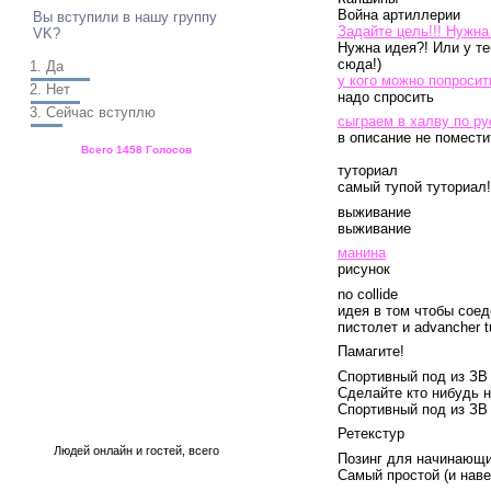
Война артиллерии
Вы вступили в нашу группу
Задайте цель!!! Нужна
VK?
Нужна идея?! Или у те
сюда!)
1.
Да
у кого можно попросит
2.
Нет
надо спросить
3.
Сейчас вступлю
сыграем в халву по рус
в описание не помести
Всего
1458 Голосов
туториал
самый тупой туториал!
Статистика
выживание
выживание
манина
рисунок
no collide
идея в том чтобы сое
пистолет и advancher t
Памагите!
Спортивный под из ЗВ
Сделайте кто нибудь 
Спортивный под из ЗВ
Ретекстур
Людей онлайн
и
гостей, всего
Позинг для начинающ
Самый простой (и нав