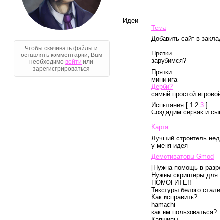
Идеи
Тема
Добавить сайт в закла
Чтобы скачивать файлы и
Прятки
оставлять комментарии, Вам
зарубимся?
необходимо
войти
или
зарегистрироваться
Прятки
мини-ига
Дерби?
самый простой игрово
Испытания
[ 1 2
3
]
Создадим сервак и сы
Карта
Лучший строитель нед
у меня идея
Демотиваторы Gmod
[Нужна помощь в разро
Нужны скриптеры для
ПОМОГИТЕ!!
Текстуры белого стали
Как исправить?
Голосование
hamachi
как им пользоваться?
Капшипы