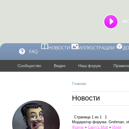
НОВОСТИ
ИЛЛЮСТРАЦИИ
Д
FAQ
Сообщество
Видео
Наш форум
Правила
Главная
Профиль
Новости
Страница
1
из
1
1
Модератор форума: Grohman, st
Форум
»
Garry's Mod
»
Идеи