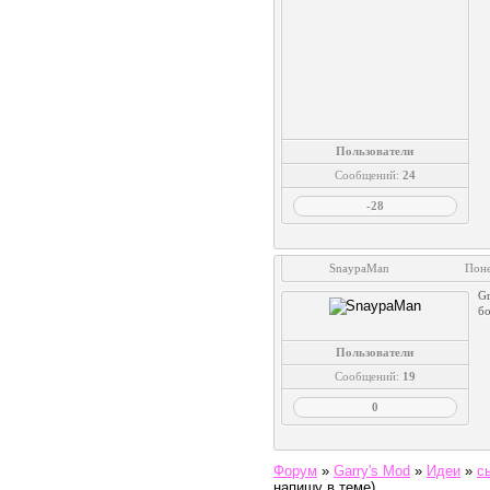
Пользователи
Сообщений:
24
-28
SnaypaMan
Поне
Gr
бо
Пользователи
Сообщений:
19
0
Форум
»
Garry's Mod
»
Идеи
»
с
напишу в теме)