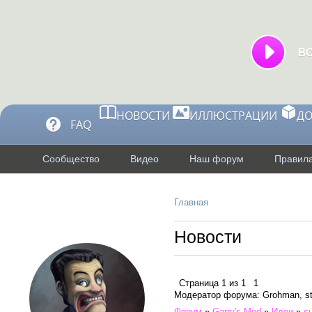
НОВОСТИ
ИЛЛЮСТРАЦИИ
Д
FAQ
Сообщество
Видео
Наш форум
Правила
Главная
Профиль
Новости
Страница
1
из
1
1
Модератор форума: Grohman, st
Форум
»
Garry's Mod
»
Идеи
»
с