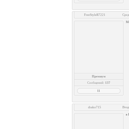
FreeStyleR7221
Сред
Мо
Премиум
Сообщений:
137
11
drako715
Втор
в 