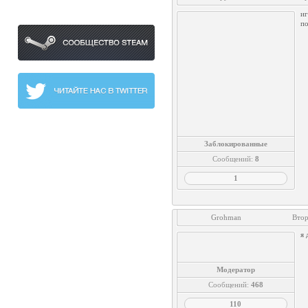
иг
п
Заблокированные
Сообщений:
8
1
Grohman
Втор
я 
Модератор
Сообщений:
468
110